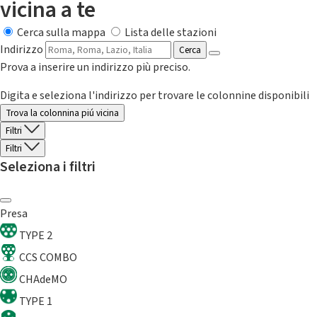
vicina a te
Cerca sulla mappa
Lista delle stazioni
Indirizzo
Cerca
Prova a inserire un indirizzo più preciso.
Digita e seleziona l'indirizzo per trovare le colonnine disponibili
Trova la colonnina piú vicina
Filtri
Filtri
Seleziona i filtri
Presa
TYPE 2
CCS COMBO
CHAdeMO
TYPE 1