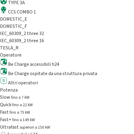
TYPE 3A
CCS COMBO 1
DOMESTIC_E
DOMESTIC_F
IEC_60309_2 three 32
IEC_60309_2 three 16
TESLA_R
Operatore
Be Charge accessibili h24
Be Charge ospitate da una struttura privata
Altri operatori
Potenza
Slow
fino a 7 kW
Quick
fino a 22 kW
Fast
fino a 75 kW
Fast+
fino a 149 kW
Ultrafast
superiori a 150 kW