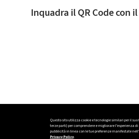
Inquadra il QR Code con i
Questo sito utilizza cookie e tecnologie similari per il suo
terze parti) per comprendere e migliorare l’esperienza di n
pubblicità in linea con le tue preferenze manifestate nell
Privacy Policy
.