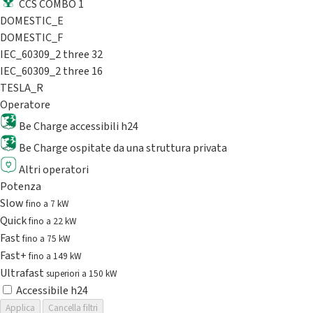
CCS COMBO 1
DOMESTIC_E
DOMESTIC_F
IEC_60309_2 three 32
IEC_60309_2 three 16
TESLA_R
Operatore
Be Charge accessibili h24
Be Charge ospitate da una struttura privata
Altri operatori
Potenza
Slow
fino a 7 kW
Quick
fino a 22 kW
Fast
fino a 75 kW
Fast+
fino a 149 kW
Ultrafast
superiori a 150 kW
Accessibile h24
Applica
Cancella filtri