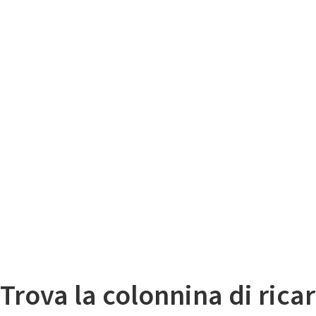
Il
Mappa colonnine di ricarica auto elettriche
Trova la colonnina di ricar