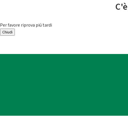
C'è
Per favore riprova piú tardi
Chiudi