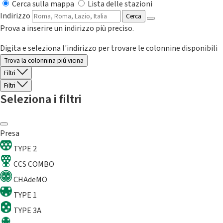
Cerca sulla mappa
Lista delle stazioni
Indirizzo
Cerca
Prova a inserire un indirizzo più preciso.
Digita e seleziona l'indirizzo per trovare le colonnine disponibili
Trova la colonnina piú vicina
Filtri
Filtri
Seleziona i filtri
Presa
TYPE 2
CCS COMBO
CHAdeMO
TYPE 1
TYPE 3A