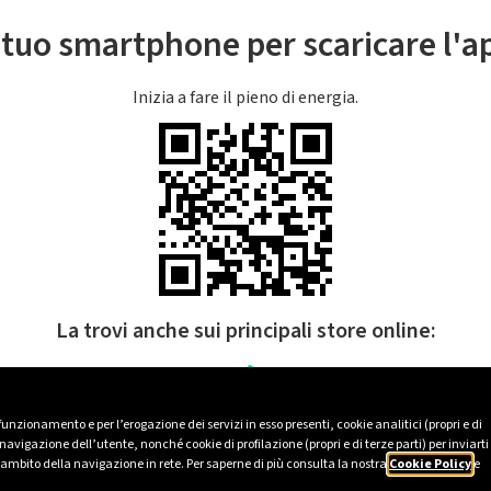
l tuo smartphone per scaricare l'
Inizia a fare il pieno di energia.
La trovi anche sui principali store online:
 funzionamento e per l’erogazione dei servizi in esso presenti, cookie analitici (propri e di
avigazione dell’utente, nonché cookie di profilazione (propri e di terze parti) per inviarti
’ambito della navigazione in rete. Per saperne di più consulta la nostra
Cookie Policy
e