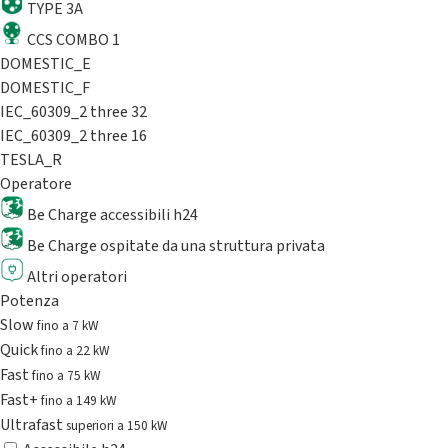
TYPE 3A
CCS COMBO 1
DOMESTIC_E
DOMESTIC_F
IEC_60309_2 three 32
IEC_60309_2 three 16
TESLA_R
Operatore
Be Charge accessibili h24
Be Charge ospitate da una struttura privata
Altri operatori
Potenza
Slow
fino a 7 kW
Quick
fino a 22 kW
Fast
fino a 75 kW
Fast+
fino a 149 kW
Ultrafast
superiori a 150 kW