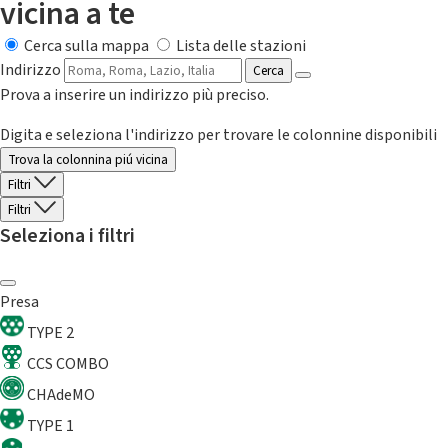
vicina a te
Cerca sulla mappa
Lista delle stazioni
Indirizzo
Cerca
Prova a inserire un indirizzo più preciso.
Digita e seleziona l'indirizzo per trovare le colonnine disponibili
Trova la colonnina piú vicina
Filtri
Filtri
Seleziona i filtri
Presa
TYPE 2
CCS COMBO
CHAdeMO
TYPE 1