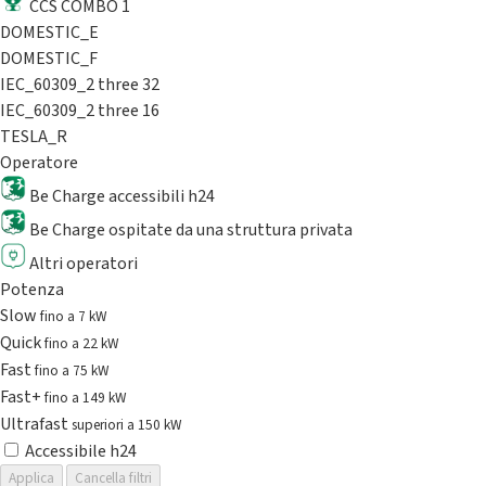
CCS COMBO 1
DOMESTIC_E
DOMESTIC_F
IEC_60309_2 three 32
IEC_60309_2 three 16
TESLA_R
Operatore
Be Charge accessibili h24
Be Charge ospitate da una struttura privata
Altri operatori
Potenza
Slow
fino a 7 kW
Quick
fino a 22 kW
Fast
fino a 75 kW
Fast+
fino a 149 kW
Ultrafast
superiori a 150 kW
Accessibile h24
Applica
Cancella filtri