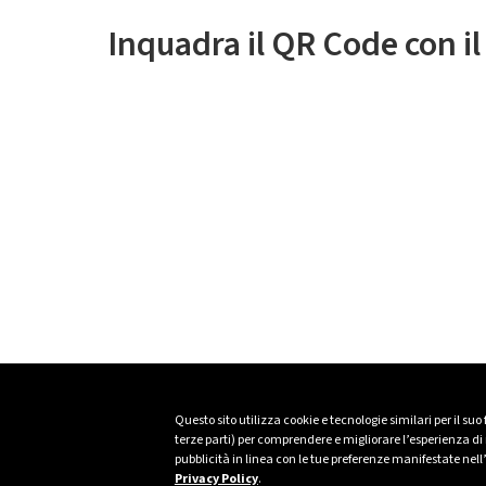
Inquadra il QR Code con i
Questo sito utilizza cookie e tecnologie similari per il suo
terze parti) per comprendere e migliorare l’esperienza di n
pubblicità in linea con le tue preferenze manifestate nell
Privacy Policy
.