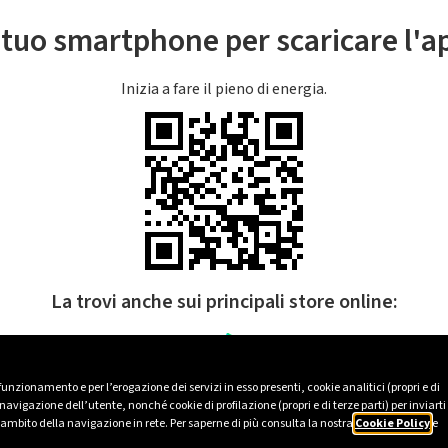
l tuo smartphone per scaricare l'
Inizia a fare il pieno di energia.
La trovi anche sui principali store online:
 funzionamento e per l’erogazione dei servizi in esso presenti, cookie analitici (propri e di
avigazione dell’utente, nonché cookie di profilazione (propri e di terze parti) per inviarti
’ambito della navigazione in rete. Per saperne di più consulta la nostra
Cookie Policy
e