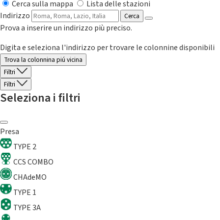
Cerca sulla mappa
Lista delle stazioni
Indirizzo
Cerca
Prova a inserire un indirizzo più preciso.
Digita e seleziona l'indirizzo per trovare le colonnine disponibili
Trova la colonnina piú vicina
Filtri
Filtri
Seleziona i filtri
Presa
TYPE 2
CCS COMBO
CHAdeMO
TYPE 1
TYPE 3A