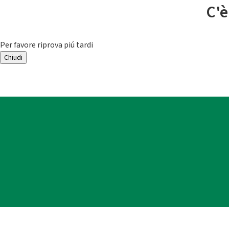
C'è
Per favore riprova piú tardi
Chiudi