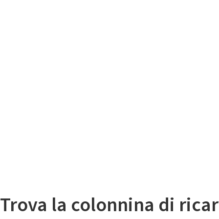
Il
Mappa colonnine di ricarica auto elettriche
Trova la colonnina di ricar