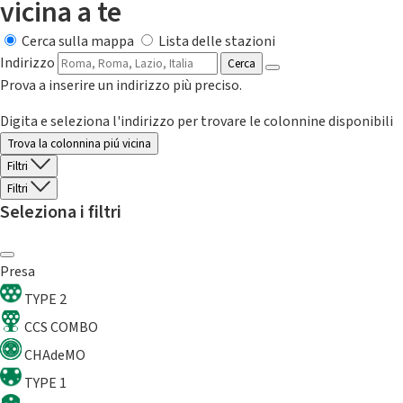
vicina a te
Cerca sulla mappa
Lista delle stazioni
Indirizzo
Cerca
Prova a inserire un indirizzo più preciso.
Digita e seleziona l'indirizzo per trovare le colonnine disponibili
Trova la colonnina piú vicina
Filtri
Filtri
Seleziona i filtri
Presa
TYPE 2
CCS COMBO
CHAdeMO
TYPE 1