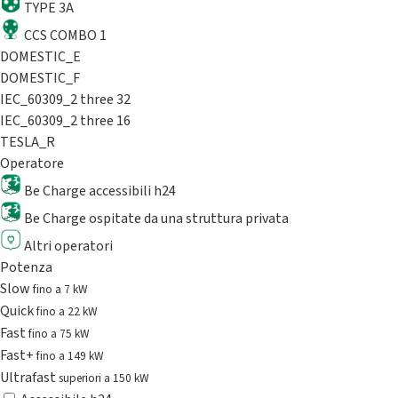
TYPE 3A
CCS COMBO 1
DOMESTIC_E
DOMESTIC_F
IEC_60309_2 three 32
IEC_60309_2 three 16
TESLA_R
Operatore
Be Charge accessibili h24
Be Charge ospitate da una struttura privata
Altri operatori
Potenza
Slow
fino a 7 kW
Quick
fino a 22 kW
Fast
fino a 75 kW
Fast+
fino a 149 kW
Ultrafast
superiori a 150 kW