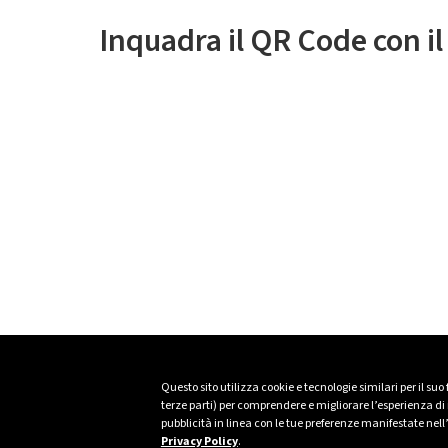
Inquadra il QR Code con i
Questo sito utilizza cookie e tecnologie similari per il suo
terze parti) per comprendere e migliorare l’esperienza di n
pubblicità in linea con le tue preferenze manifestate nell
Privacy Policy
.