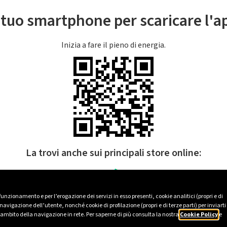
l tuo smartphone per scaricare l'
Inizia a fare il pieno di energia.
La trovi anche sui principali store online:
 funzionamento e per l’erogazione dei servizi in esso presenti, cookie analitici (propri e di
avigazione dell’utente, nonché cookie di profilazione (propri e di terze parti) per inviarti
’ambito della navigazione in rete. Per saperne di più consulta la nostra
Cookie Policy
e