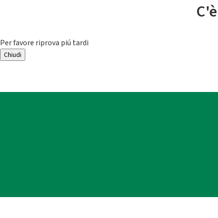
C'è
Per favore riprova piú tardi
Chiudi