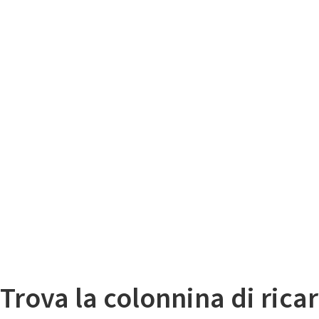
Il
Mappa colonnine di ricarica auto elettriche
Trova la colonnina di ricar