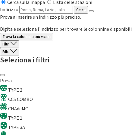
Cerca sulla mappa
Lista delle stazioni
Indirizzo
Cerca
Prova a inserire un indirizzo più preciso.
Digita e seleziona l'indirizzo per trovare le colonnine disponibili
Trova la colonnina piú vicina
Filtri
Filtri
Seleziona i filtri
Presa
TYPE 2
CCS COMBO
CHAdeMO
TYPE 1
TYPE 3A