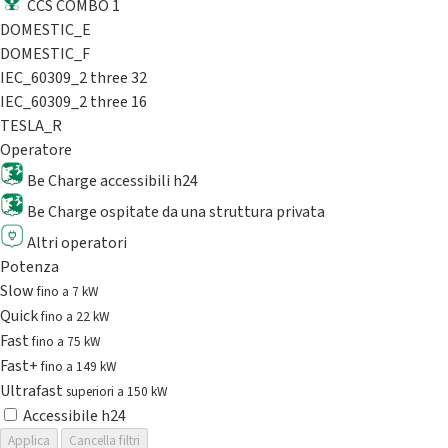
CCS COMBO 1
DOMESTIC_E
DOMESTIC_F
IEC_60309_2 three 32
IEC_60309_2 three 16
TESLA_R
Operatore
Be Charge accessibili h24
Be Charge ospitate da una struttura privata
Altri operatori
Potenza
Slow
fino a 7 kW
Quick
fino a 22 kW
Fast
fino a 75 kW
Fast+
fino a 149 kW
Ultrafast
superiori a 150 kW
Accessibile h24
Applica
Cancella filtri