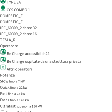
TYPE 3A
CCS COMBO 1
DOMESTIC_E
DOMESTIC_F
IEC_60309_2 three 32
IEC_60309_2 three 16
TESLA_R
Operatore
Be Charge accessibili h24
Be Charge ospitate da una struttura privata
Altri operatori
Potenza
Slow
fino a 7 kW
Quick
fino a 22 kW
Fast
fino a 75 kW
Fast+
fino a 149 kW
Ultrafast
superiori a 150 kW