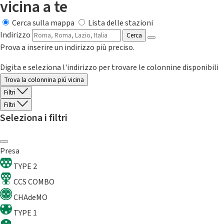
vicina a te
Cerca sulla mappa
Lista delle stazioni
Indirizzo
Cerca
Prova a inserire un indirizzo più preciso.
Digita e seleziona l'indirizzo per trovare le colonnine disponibili
Trova la colonnina piú vicina
Filtri
Filtri
Seleziona i filtri
Presa
TYPE 2
CCS COMBO
CHAdeMO
TYPE 1