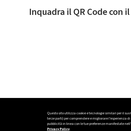
Inquadra il QR Code con i
Questo sito utilizza cookie e tecnologie similari per il suo
terze parti) per comprendere e migliorare l’esperienza di n
pubblicità in linea con le tue preferenze manifestate nell
Privacy Policy
.