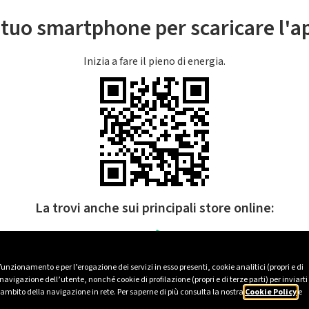
l tuo smartphone per scaricare l'
Inizia a fare il pieno di energia.
La trovi anche sui principali store online:
 funzionamento e per l’erogazione dei servizi in esso presenti, cookie analitici (propri e di
avigazione dell’utente, nonché cookie di profilazione (propri e di terze parti) per inviarti
’ambito della navigazione in rete. Per saperne di più consulta la nostra
Cookie Policy
e