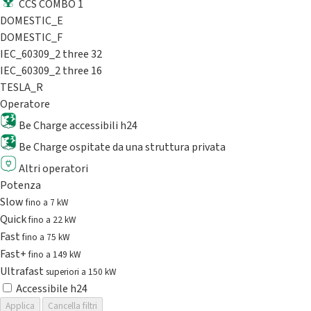
CCS COMBO 1
DOMESTIC_E
DOMESTIC_F
IEC_60309_2 three 32
IEC_60309_2 three 16
TESLA_R
Operatore
Be Charge accessibili h24
Be Charge ospitate da una struttura privata
Altri operatori
Potenza
Slow
fino a 7 kW
Quick
fino a 22 kW
Fast
fino a 75 kW
Fast+
fino a 149 kW
Ultrafast
superiori a 150 kW
Accessibile h24
Applica
Cancella filtri