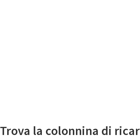
Il
Mappa colonnine di ricarica auto elettriche
Trova la colonnina di ricar