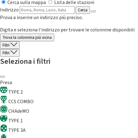
Cerca sulla mappa
Lista delle stazioni
Indirizzo
Cerca
Prova a inserire un indirizzo più preciso.
Digita e seleziona l'indirizzo per trovare le colonnine disponibili
Trova la colonnina piú vicina
Filtri
Filtri
Seleziona i filtri
Presa
TYPE 2
CCS COMBO
CHAdeMO
TYPE 1
TYPE 3A