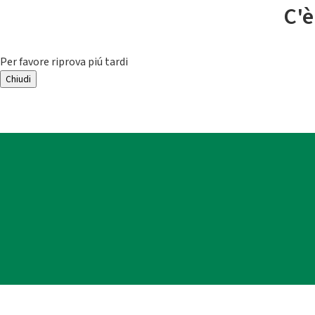
C'è
Per favore riprova piú tardi
Chiudi