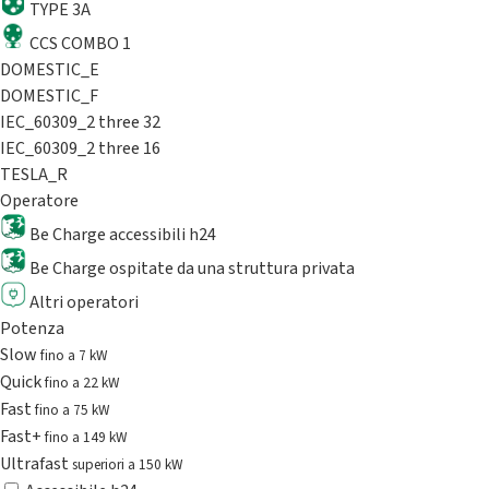
TYPE 3A
CCS COMBO 1
DOMESTIC_E
DOMESTIC_F
IEC_60309_2 three 32
IEC_60309_2 three 16
TESLA_R
Operatore
Be Charge accessibili h24
Be Charge ospitate da una struttura privata
Altri operatori
Potenza
Slow
fino a 7 kW
Quick
fino a 22 kW
Fast
fino a 75 kW
Fast+
fino a 149 kW
Ultrafast
superiori a 150 kW