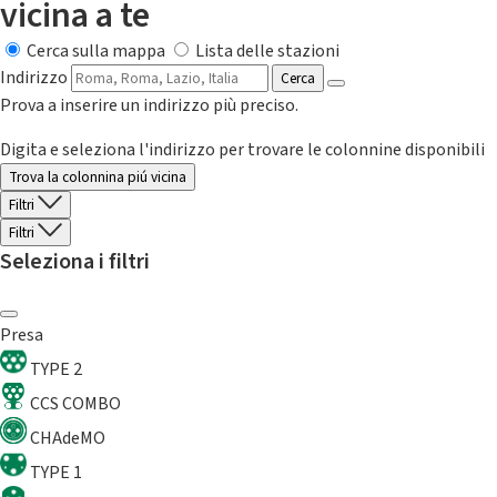
vicina a te
Cerca sulla mappa
Lista delle stazioni
Indirizzo
Cerca
Prova a inserire un indirizzo più preciso.
Digita e seleziona l'indirizzo per trovare le colonnine disponibili
Trova la colonnina piú vicina
Filtri
Filtri
Seleziona i filtri
Presa
TYPE 2
CCS COMBO
CHAdeMO
TYPE 1