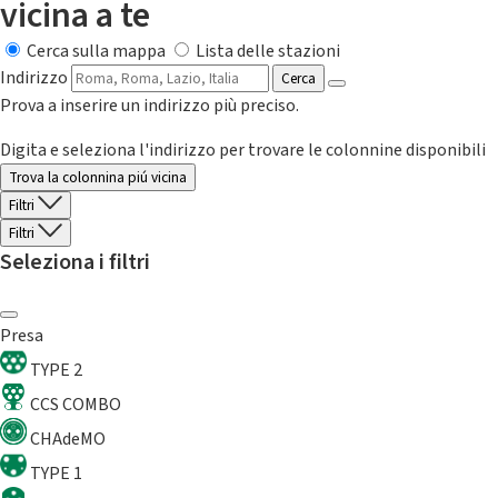
vicina a te
Cerca sulla mappa
Lista delle stazioni
Indirizzo
Cerca
Prova a inserire un indirizzo più preciso.
Digita e seleziona l'indirizzo per trovare le colonnine disponibili
Trova la colonnina piú vicina
Filtri
Filtri
Seleziona i filtri
Presa
TYPE 2
CCS COMBO
CHAdeMO
TYPE 1