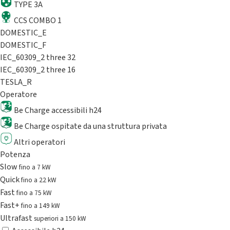
TYPE 3A
CCS COMBO 1
DOMESTIC_E
DOMESTIC_F
IEC_60309_2 three 32
IEC_60309_2 three 16
TESLA_R
Operatore
Be Charge accessibili h24
Be Charge ospitate da una struttura privata
Altri operatori
Potenza
Slow
fino a 7 kW
Quick
fino a 22 kW
Fast
fino a 75 kW
Fast+
fino a 149 kW
Ultrafast
superiori a 150 kW