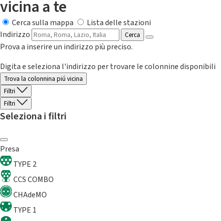
vicina a te
Cerca sulla mappa
Lista delle stazioni
Indirizzo
Cerca
Prova a inserire un indirizzo più preciso.
Digita e seleziona l'indirizzo per trovare le colonnine disponibili
Trova la colonnina piú vicina
Filtri
Filtri
Seleziona i filtri
Presa
TYPE 2
CCS COMBO
CHAdeMO
TYPE 1