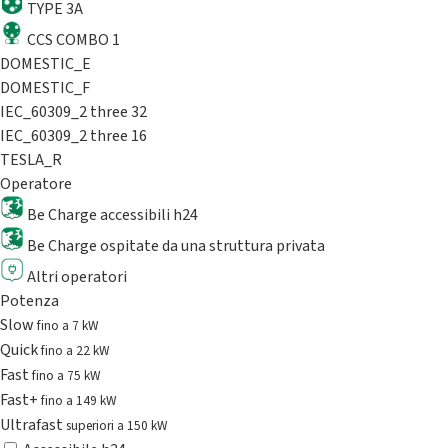
TYPE 3A
CCS COMBO 1
DOMESTIC_E
DOMESTIC_F
IEC_60309_2 three 32
IEC_60309_2 three 16
TESLA_R
Operatore
Be Charge accessibili h24
Be Charge ospitate da una struttura privata
Altri operatori
Potenza
Slow
fino a 7 kW
Quick
fino a 22 kW
Fast
fino a 75 kW
Fast+
fino a 149 kW
Ultrafast
superiori a 150 kW