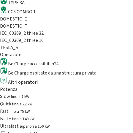
TYPE 3A
CCS COMBO 1
DOMESTIC_E
DOMESTIC_F
IEC_60309_2 three 32
IEC_60309_2 three 16
TESLA_R
Operatore
Be Charge accessibili h24
Be Charge ospitate da una struttura privata
Altri operatori
Potenza
Slow
fino a 7 kW
Quick
fino a 22 kW
Fast
fino a 75 kW
Fast+
fino a 149 kW
Ultrafast
superiori a 150 kW