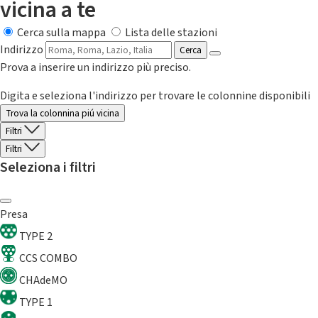
vicina a te
Cerca sulla mappa
Lista delle stazioni
Indirizzo
Cerca
Prova a inserire un indirizzo più preciso.
Digita e seleziona l'indirizzo per trovare le colonnine disponibili
Trova la colonnina piú vicina
Filtri
Filtri
Seleziona i filtri
Presa
TYPE 2
CCS COMBO
CHAdeMO
TYPE 1