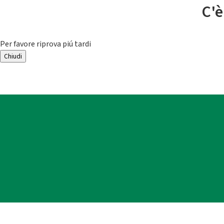
C'è
Per favore riprova piú tardi
Chiudi