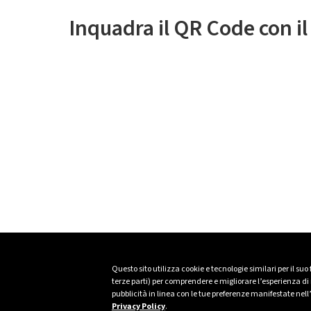
Inquadra il QR Code con i
Questo sito utilizza cookie e tecnologie similari per il suo
terze parti) per comprendere e migliorare l’esperienza di n
pubblicità in linea con le tue preferenze manifestate nell
Privacy Policy
.