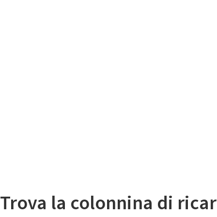
Il
Mappa colonnine di ricarica auto elettriche
Trova la colonnina di ricar