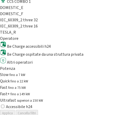
CCS COMBO 1
DOMESTIC_E
DOMESTIC_F
IEC_60309_2 three 32
IEC_60309_2 three 16
TESLA_R
Operatore
Be Charge accessibili h24
Be Charge ospitate da una struttura privata
Altri operatori
Potenza
Slow
fino a 7 kW
Quick
fino a 22 kW
Fast
fino a 75 kW
Fast+
fino a 149 kW
Ultrafast
superiori a 150 kW
Accessibile h24
Applica
Cancella filtri