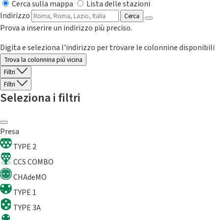
Cerca sulla mappa
Lista delle stazioni
Indirizzo
Cerca
Prova a inserire un indirizzo più preciso.
Digita e seleziona l'indirizzo per trovare le colonnine disponibili
Trova la colonnina piú vicina
Filtri
Filtri
Seleziona i filtri
Presa
TYPE 2
CCS COMBO
CHAdeMO
TYPE 1
TYPE 3A