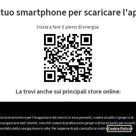
l tuo smartphone per scaricare l'
Inizia a fare il pieno di energia.
La trovi anche sui principali store online:
 funzionamento e per l’erogazione dei servizi in esso presenti, cookie analitici (propri e di
avigazione dell’utente, nonché cookie di profilazione (propri e di terze parti) per inviarti
’ambito della navigazione in rete. Per saperne di più consulta la nostra
Cookie Policy
e