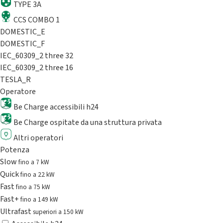
TYPE 3A
CCS COMBO 1
DOMESTIC_E
DOMESTIC_F
IEC_60309_2 three 32
IEC_60309_2 three 16
TESLA_R
Operatore
Be Charge accessibili h24
Be Charge ospitate da una struttura privata
Altri operatori
Potenza
Slow
fino a 7 kW
Quick
fino a 22 kW
Fast
fino a 75 kW
Fast+
fino a 149 kW
Ultrafast
superiori a 150 kW