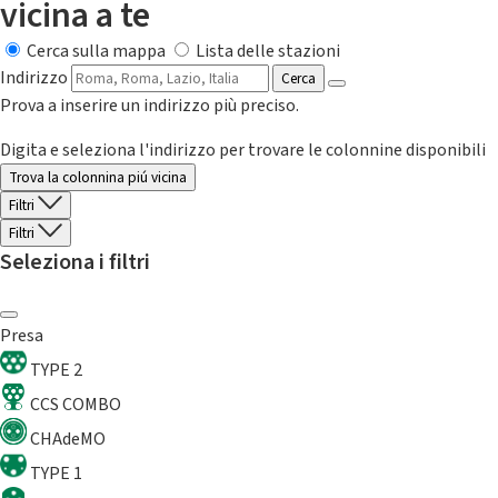
vicina a te
Cerca sulla mappa
Lista delle stazioni
Indirizzo
Cerca
Prova a inserire un indirizzo più preciso.
Digita e seleziona l'indirizzo per trovare le colonnine disponibili
Trova la colonnina piú vicina
Filtri
Filtri
Seleziona i filtri
Presa
TYPE 2
CCS COMBO
CHAdeMO
TYPE 1