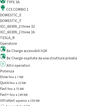
TYPE 3A
CCS COMBO 1
DOMESTIC_E
DOMESTIC_F
IEC_60309_2 three 32
IEC_60309_2 three 16
TESLA_R
Operatore
Be Charge accessibili h24
Be Charge ospitate da una struttura privata
Altri operatori
Potenza
Slow
fino a 7 kW
Quick
fino a 22 kW
Fast
fino a 75 kW
Fast+
fino a 149 kW
Ultrafast
superiori a 150 kW