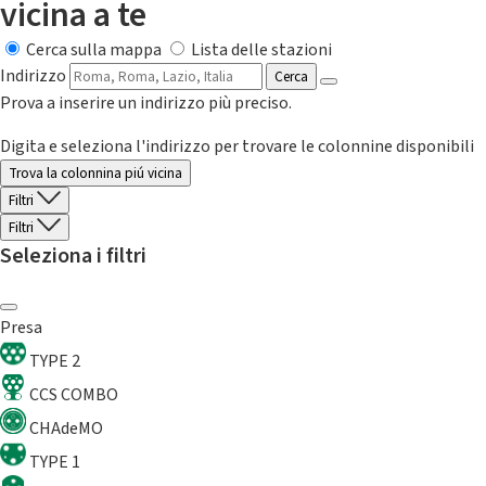
vicina a te
Cerca sulla mappa
Lista delle stazioni
Indirizzo
Cerca
Prova a inserire un indirizzo più preciso.
Digita e seleziona l'indirizzo per trovare le colonnine disponibili
Trova la colonnina piú vicina
Filtri
Filtri
Seleziona i filtri
Presa
TYPE 2
CCS COMBO
CHAdeMO
TYPE 1