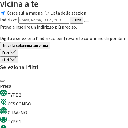
vicina a te
Cerca sulla mappa
Lista delle stazioni
Indirizzo
Cerca
Prova a inserire un indirizzo più preciso.
Digita e seleziona l'indirizzo per trovare le colonnine disponibili
Trova la colonnina piú vicina
Filtri
Filtri
Seleziona i filtri
Presa
TYPE 2
CCS COMBO
CHAdeMO
TYPE 1