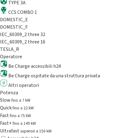
TYPE 3A
CCS COMBO 1
DOMESTIC_E
DOMESTIC_F
IEC_60309_2 three 32
IEC_60309_2 three 16
TESLA_R
Operatore
Be Charge accessibili h24
Be Charge ospitate da una struttura privata
Altri operatori
Potenza
Slow
fino a 7 kW
Quick
fino a 22 kW
Fast
fino a 75 kW
Fast+
fino a 149 kW
Ultrafast
superiori a 150 kW