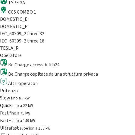
TYPE 3A
CCS COMBO 1
DOMESTIC_E
DOMESTIC_F
IEC_60309_2 three 32
IEC_60309_2 three 16
TESLA_R
Operatore
Be Charge accessibili h24
Be Charge ospitate da una struttura privata
Altri operatori
Potenza
Slow
fino a 7 kW
Quick
fino a 22 kW
Fast
fino a 75 kW
Fast+
fino a 149 kW
Ultrafast
superiori a 150 kW