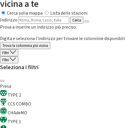
vicina a te
Cerca sulla mappa
Lista delle stazioni
Indirizzo
Cerca
Prova a inserire un indirizzo più preciso.
Digita e seleziona l'indirizzo per trovare le colonnine disponibili
Trova la colonnina piú vicina
Filtri
Filtri
Seleziona i filtri
Presa
TYPE 2
CCS COMBO
CHAdeMO
TYPE 1