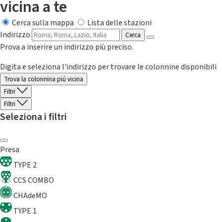
vicina a te
Cerca sulla mappa
Lista delle stazioni
Indirizzo
Cerca
Prova a inserire un indirizzo più preciso.
Digita e seleziona l'indirizzo per trovare le colonnine disponibili
Trova la colonnina piú vicina
Filtri
Filtri
Seleziona i filtri
Presa
TYPE 2
CCS COMBO
CHAdeMO
TYPE 1