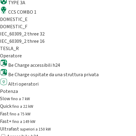
TYPE 3A
CCS COMBO 1
DOMESTIC_E
DOMESTIC_F
IEC_60309_2 three 32
IEC_60309_2 three 16
TESLA_R
Operatore
Be Charge accessibili h24
Be Charge ospitate da una struttura privata
Altri operatori
Potenza
Slow
fino a 7 kW
Quick
fino a 22 kW
Fast
fino a 75 kW
Fast+
fino a 149 kW
Ultrafast
superiori a 150 kW