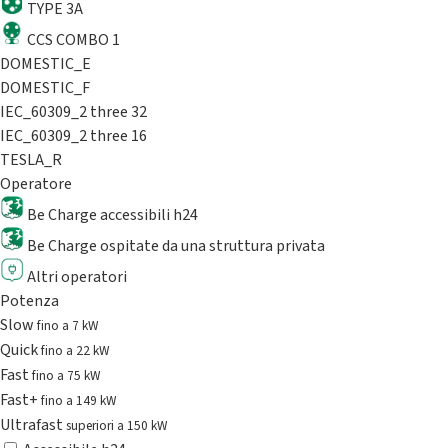
TYPE 3A
CCS COMBO 1
DOMESTIC_E
DOMESTIC_F
IEC_60309_2 three 32
IEC_60309_2 three 16
TESLA_R
Operatore
Be Charge accessibili h24
Be Charge ospitate da una struttura privata
Altri operatori
Potenza
Slow
fino a 7 kW
Quick
fino a 22 kW
Fast
fino a 75 kW
Fast+
fino a 149 kW
Ultrafast
superiori a 150 kW