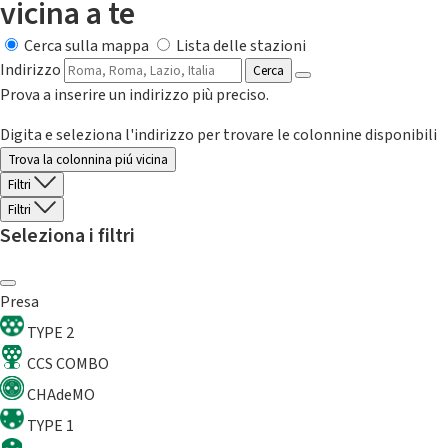
vicina a te
Cerca sulla mappa
Lista delle stazioni
Indirizzo
Cerca
Prova a inserire un indirizzo più preciso.
Digita e seleziona l'indirizzo per trovare le colonnine disponibili
Trova la colonnina piú vicina
Filtri
Filtri
Seleziona i filtri
Presa
TYPE 2
CCS COMBO
CHAdeMO
TYPE 1