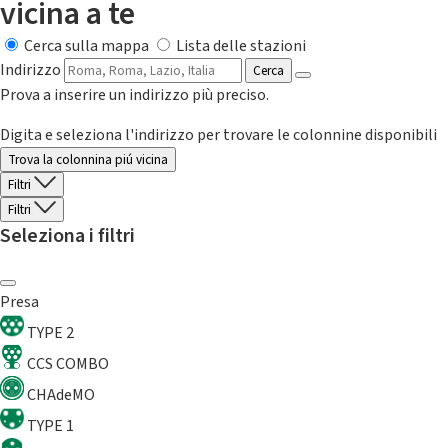
vicina a te
Cerca sulla mappa
Lista delle stazioni
Indirizzo
Cerca
Prova a inserire un indirizzo più preciso.
Digita e seleziona l'indirizzo per trovare le colonnine disponibili
Trova la colonnina piú vicina
Filtri
Filtri
Seleziona i filtri
Presa
TYPE 2
CCS COMBO
CHAdeMO
TYPE 1