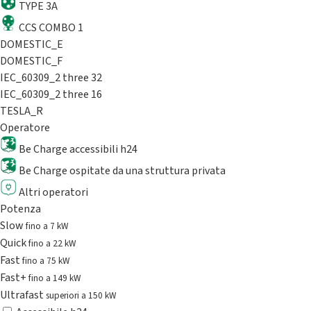
TYPE 3A
CCS COMBO 1
DOMESTIC_E
DOMESTIC_F
IEC_60309_2 three 32
IEC_60309_2 three 16
TESLA_R
Operatore
Be Charge accessibili h24
Be Charge ospitate da una struttura privata
Altri operatori
Potenza
Slow
fino a 7 kW
Quick
fino a 22 kW
Fast
fino a 75 kW
Fast+
fino a 149 kW
Ultrafast
superiori a 150 kW