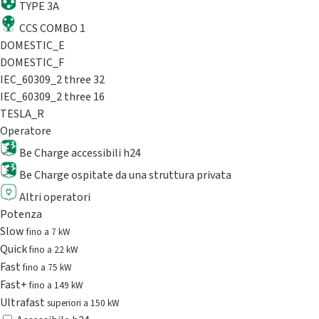
TYPE 3A
CCS COMBO 1
DOMESTIC_E
DOMESTIC_F
IEC_60309_2 three 32
IEC_60309_2 three 16
TESLA_R
Operatore
Be Charge accessibili h24
Be Charge ospitate da una struttura privata
Altri operatori
Potenza
Slow
fino a 7 kW
Quick
fino a 22 kW
Fast
fino a 75 kW
Fast+
fino a 149 kW
Ultrafast
superiori a 150 kW