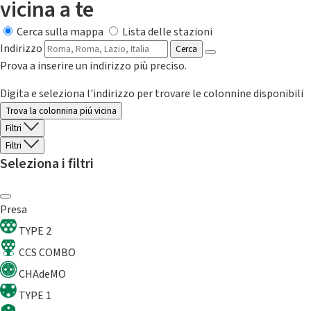
vicina a te
Cerca sulla mappa
Lista delle stazioni
Indirizzo
Cerca
Prova a inserire un indirizzo più preciso.
Digita e seleziona l'indirizzo per trovare le colonnine disponibili
Trova la colonnina piú vicina
Filtri
Filtri
Seleziona i filtri
Presa
TYPE 2
CCS COMBO
CHAdeMO
TYPE 1