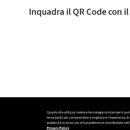
Inquadra il QR Code con i
Questo sito utilizza cookie e tecnologie similari per il suo
terze parti) per comprendere e migliorare l’esperienza di n
pubblicità in linea con le tue preferenze manifestate nell
Privacy Policy
.