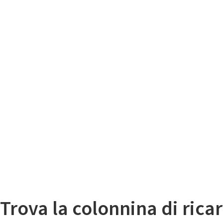
Il
Mappa colonnine di ricarica auto elettriche
Trova la colonnina di ricar