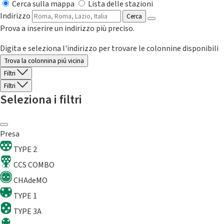
Cerca sulla mappa
Lista delle stazioni
Indirizzo
Cerca
Prova a inserire un indirizzo più preciso.
Digita e seleziona l'indirizzo per trovare le colonnine disponibili
Trova la colonnina piú vicina
Filtri
Filtri
Seleziona i filtri
Presa
TYPE 2
CCS COMBO
CHAdeMO
TYPE 1
TYPE 3A