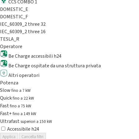
CCS COMBO 1
DOMESTIC_E
DOMESTIC_F
IEC_60309_2 three 32
IEC_60309_2 three 16
TESLA_R
Operatore
Be Charge accessibili h24
Be Charge ospitate da una struttura privata
Altri operatori
Potenza
Slow
fino a 7 kW
Quick
fino a 22 kW
Fast
fino a 75 kW
Fast+
fino a 149 kW
Ultrafast
superiori a 150 kW
Accessibile h24
Applica
Cancella filtri