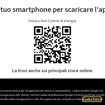
l tuo smartphone per scaricare l'
Inizia a fare il pieno di energia.
La trovi anche sui principali store online:
 funzionamento e per l’erogazione dei servizi in esso presenti, cookie analitici (propri e di
avigazione dell’utente, nonché cookie di profilazione (propri e di terze parti) per inviarti
’ambito della navigazione in rete. Per saperne di più consulta la nostra
Cookie Policy
e