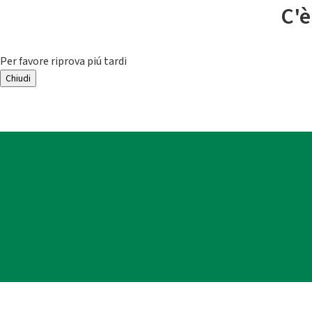
C'è
Per favore riprova piú tardi
Chiudi