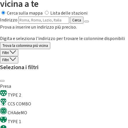
vicina a te
Cerca sulla mappa
Lista delle stazioni
Indirizzo
Cerca
Prova a inserire un indirizzo più preciso.
Digita e seleziona l'indirizzo per trovare le colonnine disponibili
Trova la colonnina piú vicina
Filtri
Filtri
Seleziona i filtri
Presa
TYPE 2
CCS COMBO
CHAdeMO
TYPE 1