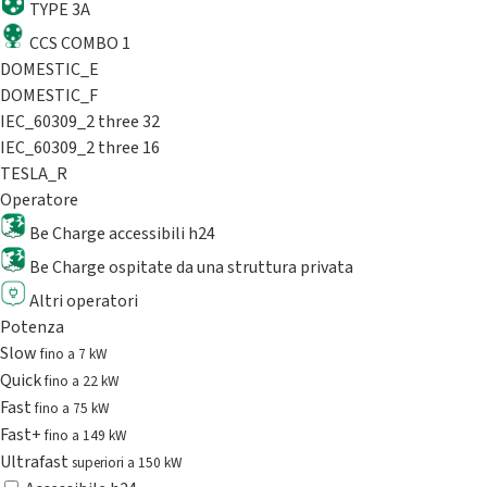
TYPE 3A
CCS COMBO 1
DOMESTIC_E
DOMESTIC_F
IEC_60309_2 three 32
IEC_60309_2 three 16
TESLA_R
Operatore
Be Charge accessibili h24
Be Charge ospitate da una struttura privata
Altri operatori
Potenza
Slow
fino a 7 kW
Quick
fino a 22 kW
Fast
fino a 75 kW
Fast+
fino a 149 kW
Ultrafast
superiori a 150 kW