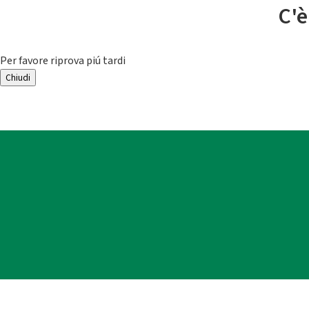
C'è
Per favore riprova piú tardi
Chiudi