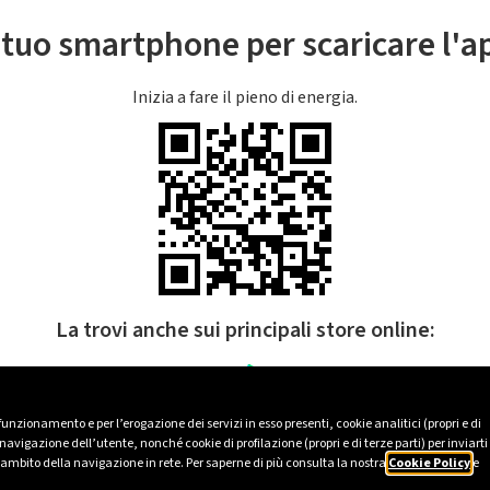
l tuo smartphone per scaricare l'
Inizia a fare il pieno di energia.
La trovi anche sui principali store online:
 funzionamento e per l’erogazione dei servizi in esso presenti, cookie analitici (propri e di
avigazione dell’utente, nonché cookie di profilazione (propri e di terze parti) per inviarti
’ambito della navigazione in rete. Per saperne di più consulta la nostra
Cookie Policy
e