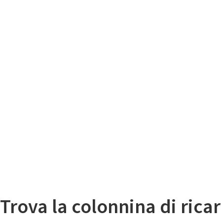
Il
Mappa colonnine di ricarica auto elettriche
Trova la colonnina di ricar