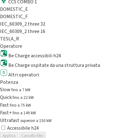
CCS COMBO 1
DOMESTIC_E
DOMESTIC_F
IEC_60309_2 three 32
IEC_60309_2 three 16
TESLA_R
Operatore
Be Charge accessibili h24
Be Charge ospitate da una struttura privata
Altri operatori
Potenza
Slow
fino a 7 kW
Quick
fino a 22 kW
Fast
fino a 75 kW
Fast+
fino a 149 kW
Ultrafast
superiori a 150 kW
Accessibile h24
Applica
Cancella filtri