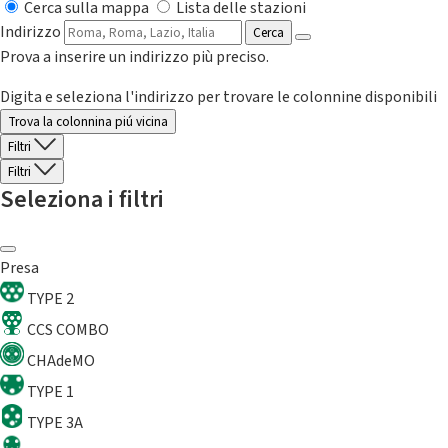
Cerca sulla mappa
Lista delle stazioni
Indirizzo
Cerca
Prova a inserire un indirizzo più preciso.
Digita e seleziona l'indirizzo per trovare le colonnine disponibili
Trova la colonnina piú vicina
Filtri
Filtri
Seleziona i filtri
Presa
TYPE 2
CCS COMBO
CHAdeMO
TYPE 1
TYPE 3A