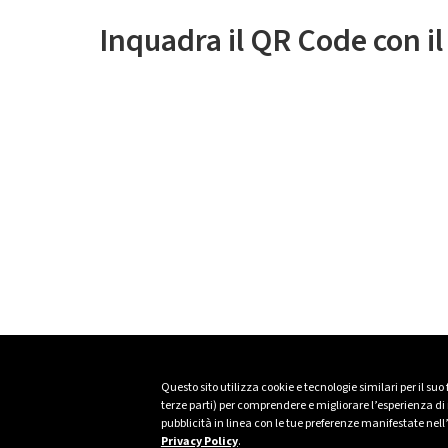
Inquadra il QR Code con i
Questo sito utilizza cookie e tecnologie similari per il suo
terze parti) per comprendere e migliorare l’esperienza di n
pubblicità in linea con le tue preferenze manifestate nell
Privacy Policy
.