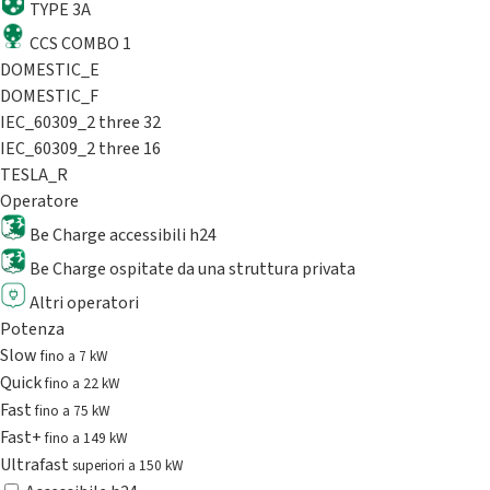
TYPE 3A
CCS COMBO 1
DOMESTIC_E
DOMESTIC_F
IEC_60309_2 three 32
IEC_60309_2 three 16
TESLA_R
Operatore
Be Charge accessibili h24
Be Charge ospitate da una struttura privata
Altri operatori
Potenza
Slow
fino a 7 kW
Quick
fino a 22 kW
Fast
fino a 75 kW
Fast+
fino a 149 kW
Ultrafast
superiori a 150 kW