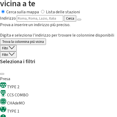
vicina a te
Cerca sulla mappa
Lista delle stazioni
Indirizzo
Cerca
Prova a inserire un indirizzo più preciso.
Digita e seleziona l'indirizzo per trovare le colonnine disponibili
Trova la colonnina piú vicina
Filtri
Filtri
Seleziona i filtri
Presa
TYPE 2
CCS COMBO
CHAdeMO
TYPE 1