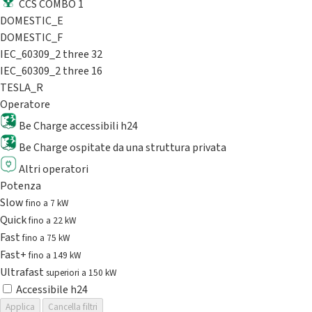
CCS COMBO 1
DOMESTIC_E
DOMESTIC_F
IEC_60309_2 three 32
IEC_60309_2 three 16
TESLA_R
Operatore
Be Charge accessibili h24
Be Charge ospitate da una struttura privata
Altri operatori
Potenza
Slow
fino a 7 kW
Quick
fino a 22 kW
Fast
fino a 75 kW
Fast+
fino a 149 kW
Ultrafast
superiori a 150 kW
Accessibile h24
Applica
Cancella filtri