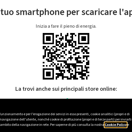
l tuo smartphone per scaricare l'
Inizia a fare il pieno di energia.
La trovi anche sui principali store online:
 funzionamento e per l’erogazione dei servizi in esso presenti, cookie analitici (propri e di
avigazione dell’utente, nonché cookie di profilazione (propri e di terze parti) per inviarti
’ambito della navigazione in rete. Per saperne di più consulta la nostra
Cookie Policy
e