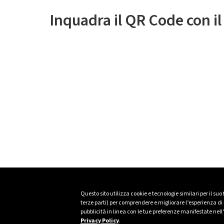
Inquadra il QR Code con i
Questo sito utilizza cookie e tecnologie similari per il suo
terze parti) per comprendere e migliorare l’esperienza di n
pubblicità in linea con le tue preferenze manifestate nell
Privacy Policy
.