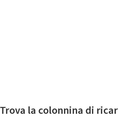
Il
Mappa colonnine di ricarica auto elettriche
Trova la colonnina di ricar