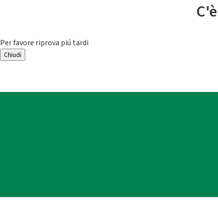
C'è
Per favore riprova piú tardi
Chiudi