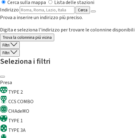
Cerca sulla mappa
Lista delle stazioni
Indirizzo
Cerca
Prova a inserire un indirizzo più preciso.
Digita e seleziona l'indirizzo per trovare le colonnine disponibili
Trova la colonnina piú vicina
Filtri
Filtri
Seleziona i filtri
Presa
TYPE 2
CCS COMBO
CHAdeMO
TYPE 1
TYPE 3A