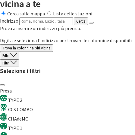
vicina a te
Cerca sulla mappa
Lista delle stazioni
Indirizzo
Cerca
Prova a inserire un indirizzo più preciso.
Digita e seleziona l'indirizzo per trovare le colonnine disponibili
Trova la colonnina piú vicina
Filtri
Filtri
Seleziona i filtri
Presa
TYPE 2
CCS COMBO
CHAdeMO
TYPE 1