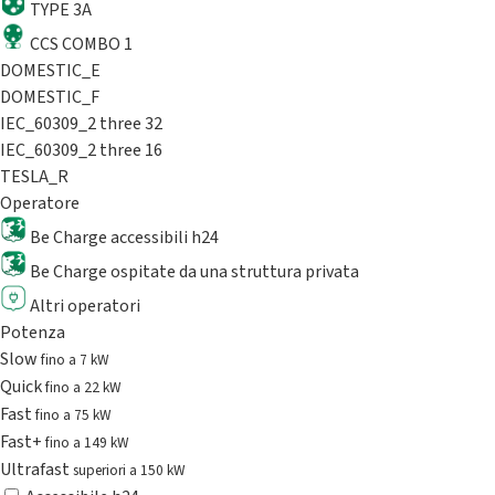
TYPE 3A
CCS COMBO 1
DOMESTIC_E
DOMESTIC_F
IEC_60309_2 three 32
IEC_60309_2 three 16
TESLA_R
Operatore
Be Charge accessibili h24
Be Charge ospitate da una struttura privata
Altri operatori
Potenza
Slow
fino a 7 kW
Quick
fino a 22 kW
Fast
fino a 75 kW
Fast+
fino a 149 kW
Ultrafast
superiori a 150 kW