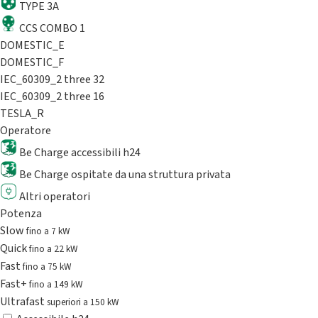
TYPE 3A
CCS COMBO 1
DOMESTIC_E
DOMESTIC_F
IEC_60309_2 three 32
IEC_60309_2 three 16
TESLA_R
Operatore
Be Charge accessibili h24
Be Charge ospitate da una struttura privata
Altri operatori
Potenza
Slow
fino a 7 kW
Quick
fino a 22 kW
Fast
fino a 75 kW
Fast+
fino a 149 kW
Ultrafast
superiori a 150 kW