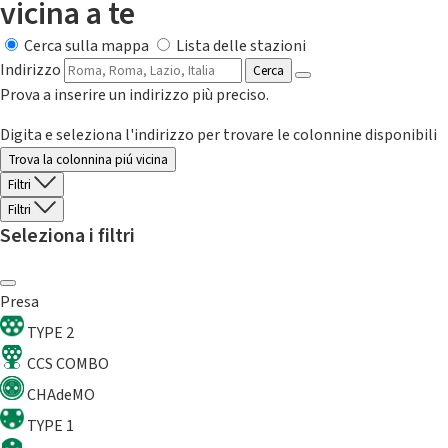
vicina a te
Cerca sulla mappa
Lista delle stazioni
Indirizzo
Cerca
Prova a inserire un indirizzo più preciso.
Digita e seleziona l'indirizzo per trovare le colonnine disponibili
Trova la colonnina piú vicina
Filtri
Filtri
Seleziona i filtri
Presa
TYPE 2
CCS COMBO
CHAdeMO
TYPE 1