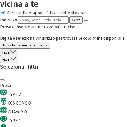
vicina a te
Cerca sulla mappa
Lista delle stazioni
Indirizzo
Cerca
Prova a inserire un indirizzo più preciso.
Digita e seleziona l'indirizzo per trovare le colonnine disponibili
Trova la colonnina piú vicina
Filtri
Filtri
Seleziona i filtri
Presa
TYPE 2
CCS COMBO
CHAdeMO
TYPE 1