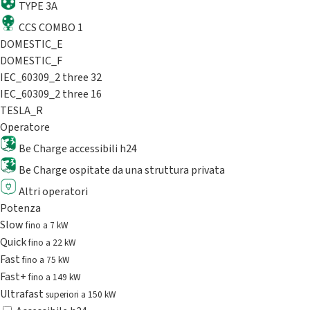
TYPE 3A
CCS COMBO 1
DOMESTIC_E
DOMESTIC_F
IEC_60309_2 three 32
IEC_60309_2 three 16
TESLA_R
Operatore
Be Charge accessibili h24
Be Charge ospitate da una struttura privata
Altri operatori
Potenza
Slow
fino a 7 kW
Quick
fino a 22 kW
Fast
fino a 75 kW
Fast+
fino a 149 kW
Ultrafast
superiori a 150 kW