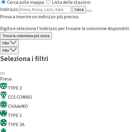
Cerca sulla mappa
Lista delle stazioni
Indirizzo
Cerca
Prova a inserire un indirizzo più preciso.
Digita e seleziona l'indirizzo per trovare le colonnine disponibili
Trova la colonnina piú vicina
Filtri
Filtri
Seleziona i filtri
Presa
TYPE 2
CCS COMBO
CHAdeMO
TYPE 1
TYPE 3A