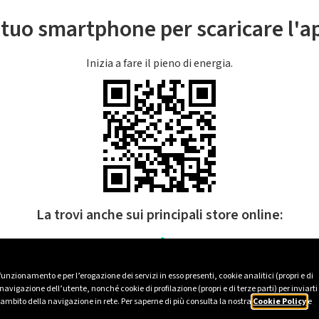
l tuo smartphone per scaricare l'
Inizia a fare il pieno di energia.
La trovi anche sui principali store online:
 funzionamento e per l’erogazione dei servizi in esso presenti, cookie analitici (propri e di
avigazione dell’utente, nonché cookie di profilazione (propri e di terze parti) per inviarti
’ambito della navigazione in rete. Per saperne di più consulta la nostra
Cookie Policy
e