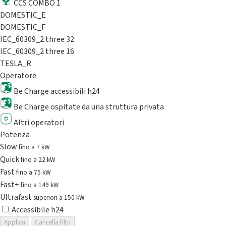
CCS COMBO 1
DOMESTIC_E
DOMESTIC_F
IEC_60309_2 three 32
IEC_60309_2 three 16
TESLA_R
Operatore
Be Charge accessibili h24
Be Charge ospitate da una struttura privata
Altri operatori
Potenza
Slow
fino a 7 kW
Quick
fino a 22 kW
Fast
fino a 75 kW
Fast+
fino a 149 kW
Ultrafast
superiori a 150 kW
Accessibile h24
Applica
Cancella filtri