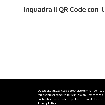
Inquadra il QR Code con i
Questo sito utilizza cookie e tecnologie similari per il suo
terze parti) per comprendere e migliorare l’esperienza di n
pubblicità in linea con le tue preferenze manifestate nell
Privacy Policy
.