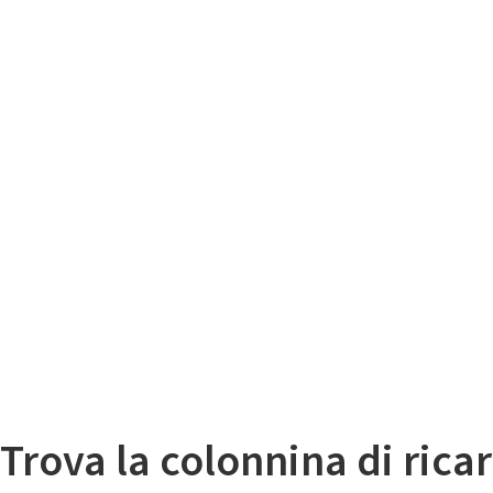
Il
Mappa colonnine di ricarica auto elettriche
Trova la colonnina di ricar