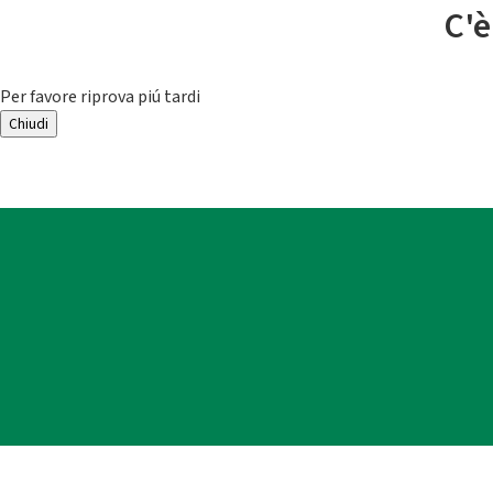
C'è
Per favore riprova piú tardi
Chiudi