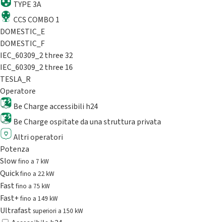
TYPE 3A
CCS COMBO 1
DOMESTIC_E
DOMESTIC_F
IEC_60309_2 three 32
IEC_60309_2 three 16
TESLA_R
Operatore
Be Charge accessibili h24
Be Charge ospitate da una struttura privata
Altri operatori
Potenza
Slow
fino a 7 kW
Quick
fino a 22 kW
Fast
fino a 75 kW
Fast+
fino a 149 kW
Ultrafast
superiori a 150 kW