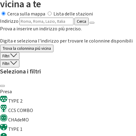
vicina a te
Cerca sulla mappa
Lista delle stazioni
Indirizzo
Cerca
Prova a inserire un indirizzo più preciso.
Digita e seleziona l'indirizzo per trovare le colonnine disponibili
Trova la colonnina piú vicina
Filtri
Filtri
Seleziona i filtri
Presa
TYPE 2
CCS COMBO
CHAdeMO
TYPE 1