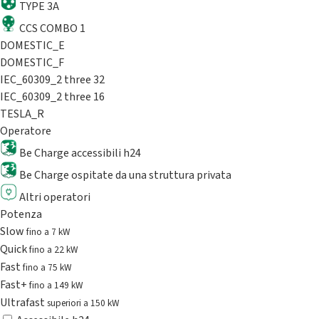
TYPE 3A
CCS COMBO 1
DOMESTIC_E
DOMESTIC_F
IEC_60309_2 three 32
IEC_60309_2 three 16
TESLA_R
Operatore
Be Charge accessibili h24
Be Charge ospitate da una struttura privata
Altri operatori
Potenza
Slow
fino a 7 kW
Quick
fino a 22 kW
Fast
fino a 75 kW
Fast+
fino a 149 kW
Ultrafast
superiori a 150 kW