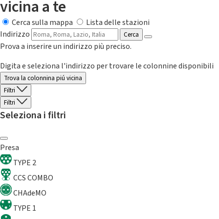
vicina a te
Cerca sulla mappa
Lista delle stazioni
Indirizzo
Cerca
Prova a inserire un indirizzo più preciso.
Digita e seleziona l'indirizzo per trovare le colonnine disponibili
Trova la colonnina piú vicina
Filtri
Filtri
Seleziona i filtri
Presa
TYPE 2
CCS COMBO
CHAdeMO
TYPE 1