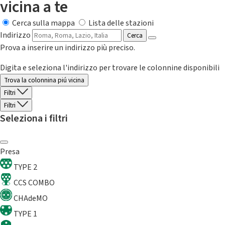
vicina a te
Cerca sulla mappa
Lista delle stazioni
Indirizzo
Cerca
Prova a inserire un indirizzo più preciso.
Digita e seleziona l'indirizzo per trovare le colonnine disponibili
Trova la colonnina piú vicina
Filtri
Filtri
Seleziona i filtri
Presa
TYPE 2
CCS COMBO
CHAdeMO
TYPE 1