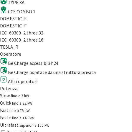
TYPE 3A
CCS COMBO 1
DOMESTIC_E
DOMESTIC_F
IEC_60309_2 three 32
IEC_60309_2 three 16
TESLA_R
Operatore
Be Charge accessibili h24
Be Charge ospitate da una struttura privata
Altri operatori
Potenza
Slow
fino a 7 kW
Quick
fino a 22 kW
Fast
fino a 75 kW
Fast+
fino a 149 kW
Ultrafast
superiori a 150 kW