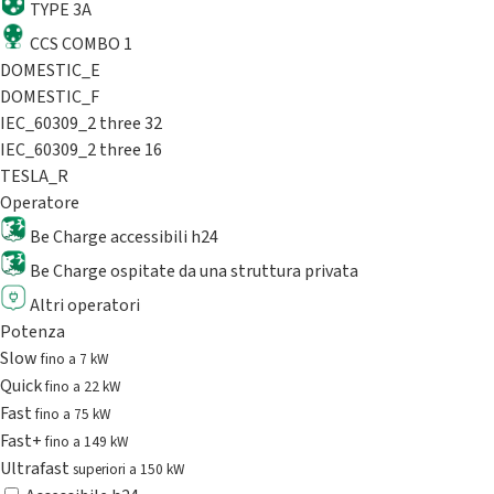
TYPE 3A
CCS COMBO 1
DOMESTIC_E
DOMESTIC_F
IEC_60309_2 three 32
IEC_60309_2 three 16
TESLA_R
Operatore
Be Charge accessibili h24
Be Charge ospitate da una struttura privata
Altri operatori
Potenza
Slow
fino a 7 kW
Quick
fino a 22 kW
Fast
fino a 75 kW
Fast+
fino a 149 kW
Ultrafast
superiori a 150 kW