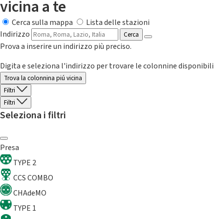
vicina a te
Cerca sulla mappa
Lista delle stazioni
Indirizzo
Cerca
Prova a inserire un indirizzo più preciso.
Digita e seleziona l'indirizzo per trovare le colonnine disponibili
Trova la colonnina piú vicina
Filtri
Filtri
Seleziona i filtri
Presa
TYPE 2
CCS COMBO
CHAdeMO
TYPE 1