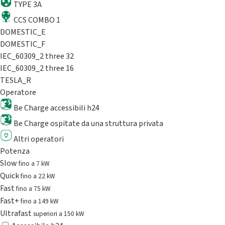
TYPE 3A
CCS COMBO 1
DOMESTIC_E
DOMESTIC_F
IEC_60309_2 three 32
IEC_60309_2 three 16
TESLA_R
Operatore
Be Charge accessibili h24
Be Charge ospitate da una struttura privata
Altri operatori
Potenza
Slow
fino a 7 kW
Quick
fino a 22 kW
Fast
fino a 75 kW
Fast+
fino a 149 kW
Ultrafast
superiori a 150 kW