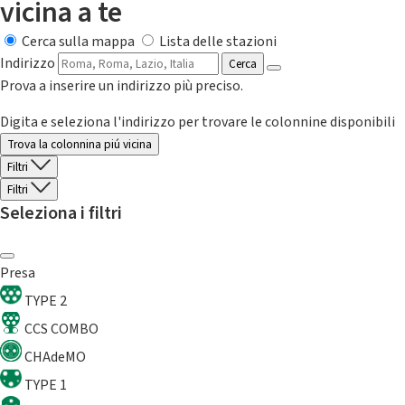
vicina a te
Cerca sulla mappa
Lista delle stazioni
Indirizzo
Cerca
Prova a inserire un indirizzo più preciso.
Digita e seleziona l'indirizzo per trovare le colonnine disponibili
Trova la colonnina piú vicina
Filtri
Filtri
Seleziona i filtri
Presa
TYPE 2
CCS COMBO
CHAdeMO
TYPE 1