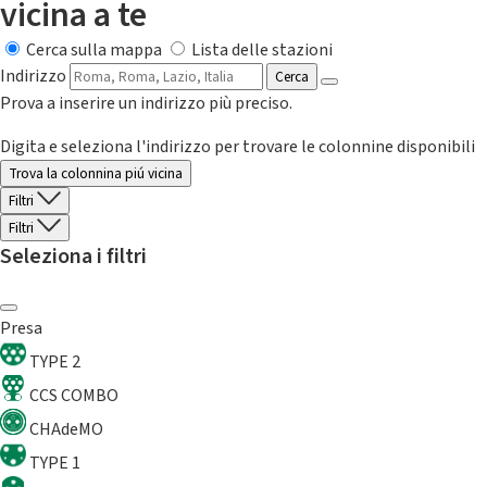
vicina a te
Cerca sulla mappa
Lista delle stazioni
Indirizzo
Cerca
Prova a inserire un indirizzo più preciso.
Digita e seleziona l'indirizzo per trovare le colonnine disponibili
Trova la colonnina piú vicina
Filtri
Filtri
Seleziona i filtri
Presa
TYPE 2
CCS COMBO
CHAdeMO
TYPE 1