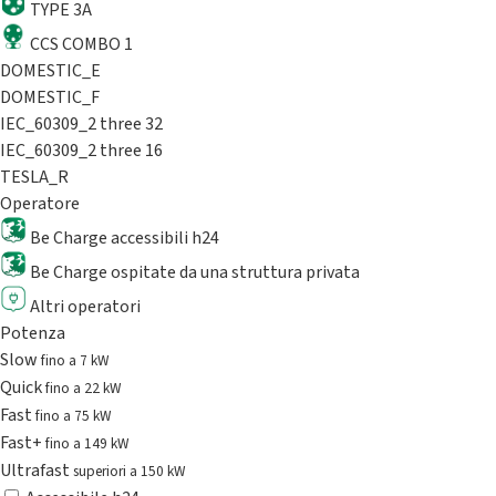
TYPE 3A
CCS COMBO 1
DOMESTIC_E
DOMESTIC_F
IEC_60309_2 three 32
IEC_60309_2 three 16
TESLA_R
Operatore
Be Charge accessibili h24
Be Charge ospitate da una struttura privata
Altri operatori
Potenza
Slow
fino a 7 kW
Quick
fino a 22 kW
Fast
fino a 75 kW
Fast+
fino a 149 kW
Ultrafast
superiori a 150 kW