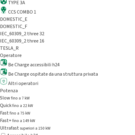
TYPE 3A
CCS COMBO 1
DOMESTIC_E
DOMESTIC_F
IEC_60309_2 three 32
IEC_60309_2 three 16
TESLA_R
Operatore
Be Charge accessibili h24
Be Charge ospitate da una struttura privata
Altri operatori
Potenza
Slow
fino a 7 kW
Quick
fino a 22 kW
Fast
fino a 75 kW
Fast+
fino a 149 kW
Ultrafast
superiori a 150 kW