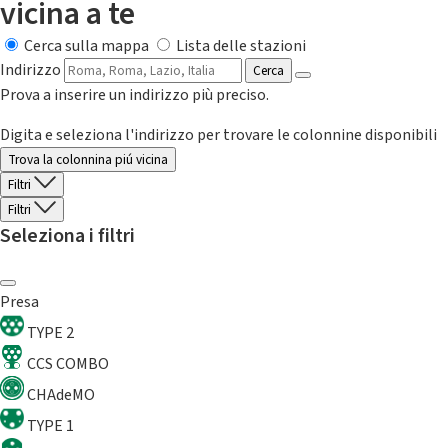
vicina a te
Cerca sulla mappa
Lista delle stazioni
Indirizzo
Cerca
Prova a inserire un indirizzo più preciso.
Digita e seleziona l'indirizzo per trovare le colonnine disponibili
Trova la colonnina piú vicina
Filtri
Filtri
Seleziona i filtri
Presa
TYPE 2
CCS COMBO
CHAdeMO
TYPE 1