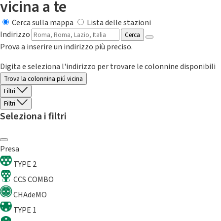
vicina a te
Cerca sulla mappa
Lista delle stazioni
Indirizzo
Cerca
Prova a inserire un indirizzo più preciso.
Digita e seleziona l'indirizzo per trovare le colonnine disponibili
Trova la colonnina piú vicina
Filtri
Filtri
Seleziona i filtri
Presa
TYPE 2
CCS COMBO
CHAdeMO
TYPE 1