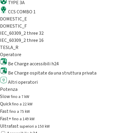
TYPE 3A
CCS COMBO 1
DOMESTIC_E
DOMESTIC_F
IEC_60309_2 three 32
IEC_60309_2 three 16
TESLA_R
Operatore
Be Charge accessibili h24
Be Charge ospitate da una struttura privata
Altri operatori
Potenza
Slow
fino a 7 kW
Quick
fino a 22 kW
Fast
fino a 75 kW
Fast+
fino a 149 kW
Ultrafast
superiori a 150 kW