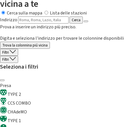
vicina a te
Cerca sulla mappa
Lista delle stazioni
Indirizzo
Cerca
Prova a inserire un indirizzo più preciso.
Digita e seleziona l'indirizzo per trovare le colonnine disponibili
Trova la colonnina piú vicina
Filtri
Filtri
Seleziona i filtri
Presa
TYPE 2
CCS COMBO
CHAdeMO
TYPE 1