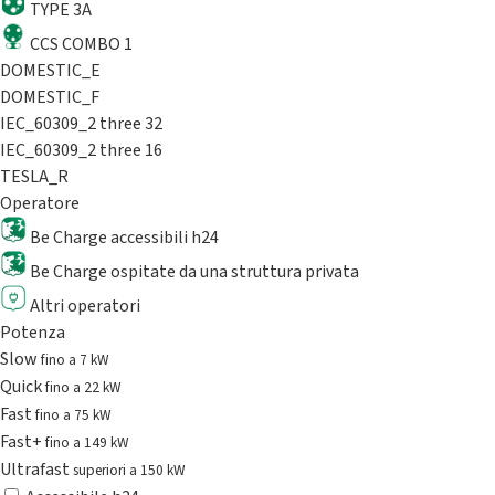
TYPE 3A
CCS COMBO 1
DOMESTIC_E
DOMESTIC_F
IEC_60309_2 three 32
IEC_60309_2 three 16
TESLA_R
Operatore
Be Charge accessibili h24
Be Charge ospitate da una struttura privata
Altri operatori
Potenza
Slow
fino a 7 kW
Quick
fino a 22 kW
Fast
fino a 75 kW
Fast+
fino a 149 kW
Ultrafast
superiori a 150 kW