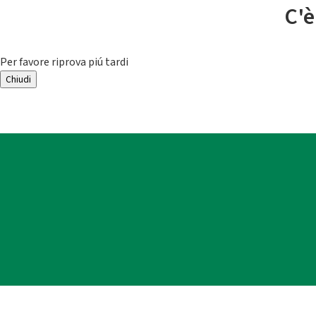
C'è
Per favore riprova piú tardi
Chiudi