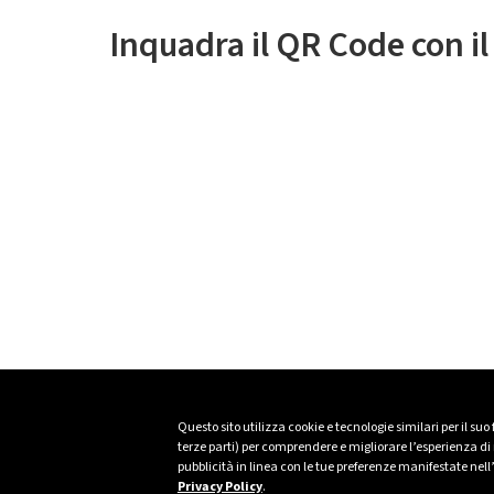
Inquadra il QR Code con i
Questo sito utilizza cookie e tecnologie similari per il suo
terze parti) per comprendere e migliorare l’esperienza di n
pubblicità in linea con le tue preferenze manifestate nell
Privacy Policy
.