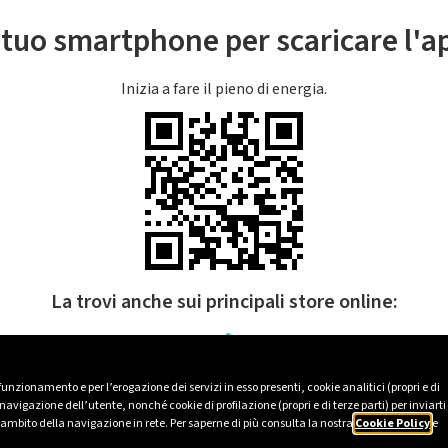
l tuo smartphone per scaricare l'
Inizia a fare il pieno di energia.
La trovi anche sui principali store online:
 funzionamento e per l’erogazione dei servizi in esso presenti, cookie analitici (propri e di
avigazione dell’utente, nonché cookie di profilazione (propri e di terze parti) per inviarti
’ambito della navigazione in rete. Per saperne di più consulta la nostra
Cookie Policy
e