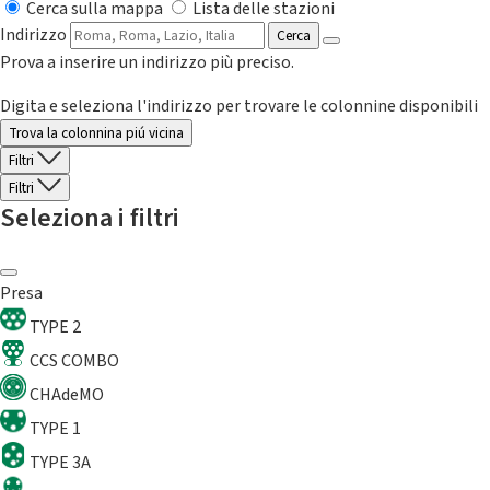
Cerca sulla mappa
Lista delle stazioni
Indirizzo
Cerca
Prova a inserire un indirizzo più preciso.
Digita e seleziona l'indirizzo per trovare le colonnine disponibili
Trova la colonnina piú vicina
Filtri
Filtri
Seleziona i filtri
Presa
TYPE 2
CCS COMBO
CHAdeMO
TYPE 1
TYPE 3A