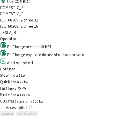
CCS COMBO 1
DOMESTIC_E
DOMESTIC_F
IEC_60309_2 three 32
IEC_60309_2 three 16
TESLA_R
Operatore
Be Charge accessibili h24
Be Charge ospitate da una struttura privata
Altri operatori
Potenza
Slow
fino a 7 kW
Quick
fino a 22 kW
Fast
fino a 75 kW
Fast+
fino a 149 kW
Ultrafast
superiori a 150 kW
Accessibile h24
Applica
Cancella filtri