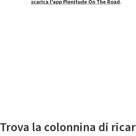
scarica l’app Plenitude On The Road
.
Il
Mappa colonnine di ricarica auto elettriche
Trova la colonnina di ricar