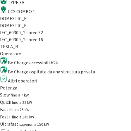
TYPE 3A
CCS COMBO 1
DOMESTIC_E
DOMESTIC_F
IEC_60309_2 three 32
IEC_60309_2 three 16
TESLA_R
Operatore
Be Charge accessibili h24
Be Charge ospitate da una struttura privata
Altri operatori
Potenza
Slow
fino a 7 kW
Quick
fino a 22 kW
Fast
fino a 75 kW
Fast+
fino a 149 kW
Ultrafast
superiori a 150 kW