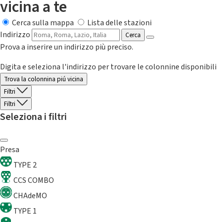
vicina a te
Cerca sulla mappa
Lista delle stazioni
Indirizzo
Cerca
Prova a inserire un indirizzo più preciso.
Digita e seleziona l'indirizzo per trovare le colonnine disponibili
Trova la colonnina piú vicina
Filtri
Filtri
Seleziona i filtri
Presa
TYPE 2
CCS COMBO
CHAdeMO
TYPE 1