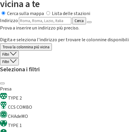
vicina a te
Cerca sulla mappa
Lista delle stazioni
Indirizzo
Cerca
Prova a inserire un indirizzo più preciso.
Digita e seleziona l'indirizzo per trovare le colonnine disponibili
Trova la colonnina piú vicina
Filtri
Filtri
Seleziona i filtri
Presa
TYPE 2
CCS COMBO
CHAdeMO
TYPE 1