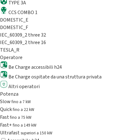
TYPE 3A
CCS COMBO 1
DOMESTIC_E
DOMESTIC_F
IEC_60309_2 three 32
IEC_60309_2 three 16
TESLA_R
Operatore
Be Charge accessibili h24
Be Charge ospitate da una struttura privata
Altri operatori
Potenza
Slow
fino a 7 kW
Quick
fino a 22 kW
Fast
fino a 75 kW
Fast+
fino a 149 kW
Ultrafast
superiori a 150 kW