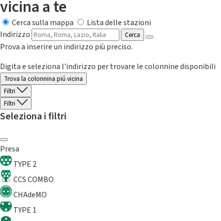
vicina a te
Cerca sulla mappa
Lista delle stazioni
Indirizzo
Cerca
Prova a inserire un indirizzo più preciso.
Digita e seleziona l'indirizzo per trovare le colonnine disponibili
Trova la colonnina piú vicina
Filtri
Filtri
Seleziona i filtri
Presa
TYPE 2
CCS COMBO
CHAdeMO
TYPE 1