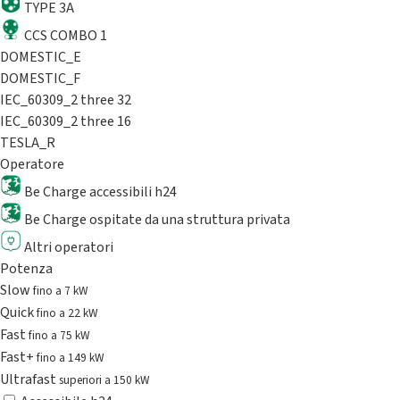
TYPE 3A
CCS COMBO 1
DOMESTIC_E
DOMESTIC_F
IEC_60309_2 three 32
IEC_60309_2 three 16
TESLA_R
Operatore
Be Charge accessibili h24
Be Charge ospitate da una struttura privata
Altri operatori
Potenza
Slow
fino a 7 kW
Quick
fino a 22 kW
Fast
fino a 75 kW
Fast+
fino a 149 kW
Ultrafast
superiori a 150 kW