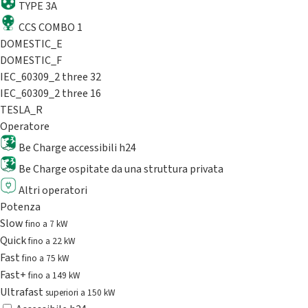
TYPE 3A
CCS COMBO 1
DOMESTIC_E
DOMESTIC_F
IEC_60309_2 three 32
IEC_60309_2 three 16
TESLA_R
Operatore
Be Charge accessibili h24
Be Charge ospitate da una struttura privata
Altri operatori
Potenza
Slow
fino a 7 kW
Quick
fino a 22 kW
Fast
fino a 75 kW
Fast+
fino a 149 kW
Ultrafast
superiori a 150 kW