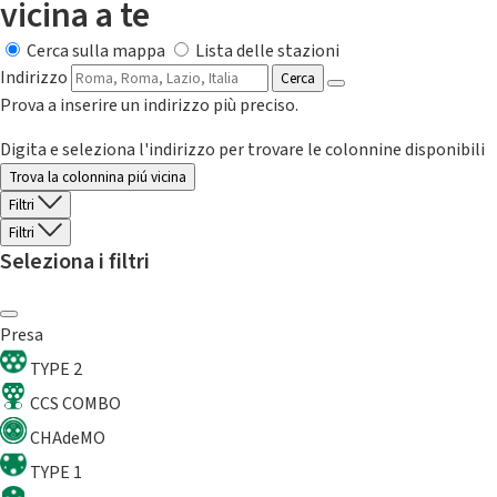
vicina a te
Cerca sulla mappa
Lista delle stazioni
Indirizzo
Cerca
Prova a inserire un indirizzo più preciso.
Digita e seleziona l'indirizzo per trovare le colonnine disponibili
Trova la colonnina piú vicina
Filtri
Filtri
Seleziona i filtri
Presa
TYPE 2
CCS COMBO
CHAdeMO
TYPE 1