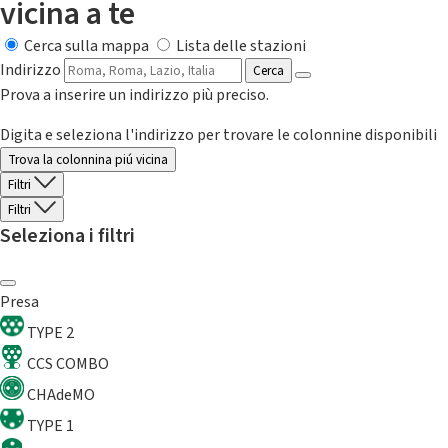
vicina a te
Cerca sulla mappa
Lista delle stazioni
Indirizzo
Cerca
Prova a inserire un indirizzo più preciso.
Digita e seleziona l'indirizzo per trovare le colonnine disponibili
Trova la colonnina piú vicina
Filtri
Filtri
Seleziona i filtri
Presa
TYPE 2
CCS COMBO
CHAdeMO
TYPE 1