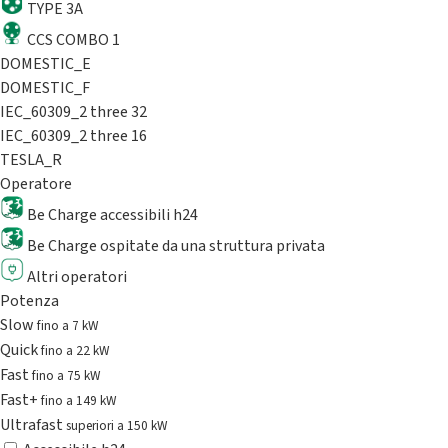
TYPE 3A
CCS COMBO 1
DOMESTIC_E
DOMESTIC_F
IEC_60309_2 three 32
IEC_60309_2 three 16
TESLA_R
Operatore
Be Charge accessibili h24
Be Charge ospitate da una struttura privata
Altri operatori
Potenza
Slow
fino a 7 kW
Quick
fino a 22 kW
Fast
fino a 75 kW
Fast+
fino a 149 kW
Ultrafast
superiori a 150 kW