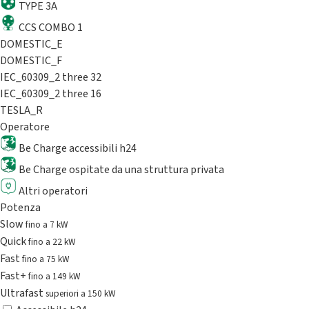
TYPE 3A
CCS COMBO 1
DOMESTIC_E
DOMESTIC_F
IEC_60309_2 three 32
IEC_60309_2 three 16
TESLA_R
Operatore
Be Charge accessibili h24
Be Charge ospitate da una struttura privata
Altri operatori
Potenza
Slow
fino a 7 kW
Quick
fino a 22 kW
Fast
fino a 75 kW
Fast+
fino a 149 kW
Ultrafast
superiori a 150 kW