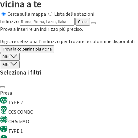
vicina a te
Cerca sulla mappa
Lista delle stazioni
Indirizzo
Cerca
Prova a inserire un indirizzo più preciso.
Digita e seleziona l'indirizzo per trovare le colonnine disponibili
Trova la colonnina piú vicina
Filtri
Filtri
Seleziona i filtri
Presa
TYPE 2
CCS COMBO
CHAdeMO
TYPE 1