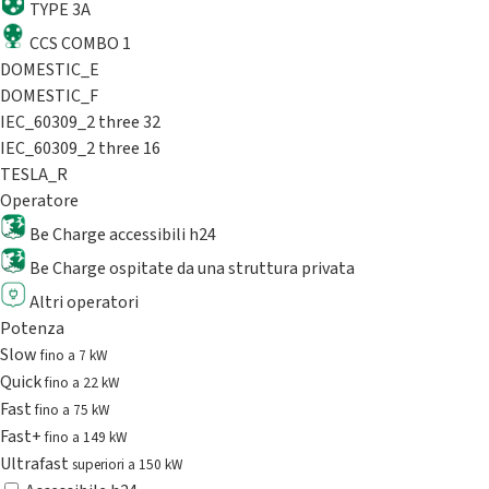
TYPE 3A
CCS COMBO 1
DOMESTIC_E
DOMESTIC_F
IEC_60309_2 three 32
IEC_60309_2 three 16
TESLA_R
Operatore
Be Charge accessibili h24
Be Charge ospitate da una struttura privata
Altri operatori
Potenza
Slow
fino a 7 kW
Quick
fino a 22 kW
Fast
fino a 75 kW
Fast+
fino a 149 kW
Ultrafast
superiori a 150 kW