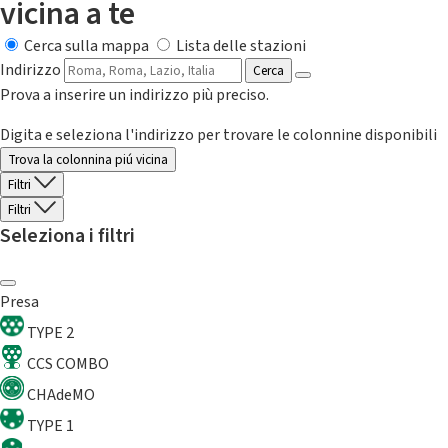
vicina a te
Cerca sulla mappa
Lista delle stazioni
Indirizzo
Cerca
Prova a inserire un indirizzo più preciso.
Digita e seleziona l'indirizzo per trovare le colonnine disponibili
Trova la colonnina piú vicina
Filtri
Filtri
Seleziona i filtri
Presa
TYPE 2
CCS COMBO
CHAdeMO
TYPE 1