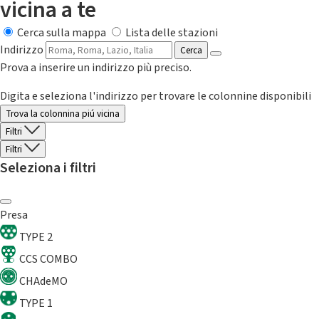
vicina a te
Cerca sulla mappa
Lista delle stazioni
Indirizzo
Cerca
Prova a inserire un indirizzo più preciso.
Digita e seleziona l'indirizzo per trovare le colonnine disponibili
Trova la colonnina piú vicina
Filtri
Filtri
Seleziona i filtri
Presa
TYPE 2
CCS COMBO
CHAdeMO
TYPE 1