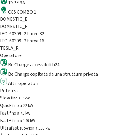
TYPE 3A
CCS COMBO 1
DOMESTIC_E
DOMESTIC_F
IEC_60309_2 three 32
IEC_60309_2 three 16
TESLA_R
Operatore
Be Charge accessibili h24
Be Charge ospitate da una struttura privata
Altri operatori
Potenza
Slow
fino a 7 kW
Quick
fino a 22 kW
Fast
fino a 75 kW
Fast+
fino a 149 kW
Ultrafast
superiori a 150 kW