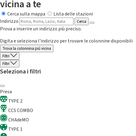
vicina a te
Cerca sulla mappa
Lista delle stazioni
Indirizzo
Cerca
Prova a inserire un indirizzo più preciso.
Digita e seleziona l'indirizzo per trovare le colonnine disponibili
Trova la colonnina piú vicina
Filtri
Filtri
Seleziona i filtri
Presa
TYPE 2
CCS COMBO
CHAdeMO
TYPE 1