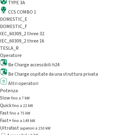
TYPE 3A
CCS COMBO 1
DOMESTIC_E
DOMESTIC_F
IEC_60309_2 three 32
IEC_60309_2 three 16
TESLA_R
Operatore
Be Charge accessibili h24
Be Charge ospitate da una struttura privata
Altri operatori
Potenza
Slow
fino a 7 kW
Quick
fino a 22 kW
Fast
fino a 75 kW
Fast+
fino a 149 kW
Ultrafast
superiori a 150 kW