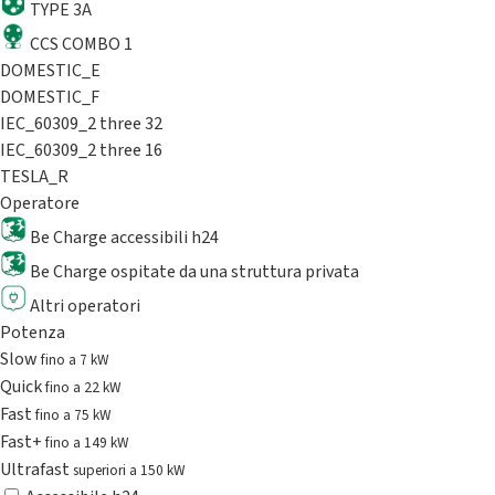
TYPE 3A
CCS COMBO 1
DOMESTIC_E
DOMESTIC_F
IEC_60309_2 three 32
IEC_60309_2 three 16
TESLA_R
Operatore
Be Charge accessibili h24
Be Charge ospitate da una struttura privata
Altri operatori
Potenza
Slow
fino a 7 kW
Quick
fino a 22 kW
Fast
fino a 75 kW
Fast+
fino a 149 kW
Ultrafast
superiori a 150 kW