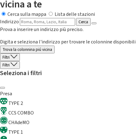
vicina a te
Cerca sulla mappa
Lista delle stazioni
Indirizzo
Cerca
Prova a inserire un indirizzo più preciso.
Digita e seleziona l'indirizzo per trovare le colonnine disponibili
Trova la colonnina piú vicina
Filtri
Filtri
Seleziona i filtri
Presa
TYPE 2
CCS COMBO
CHAdeMO
TYPE 1